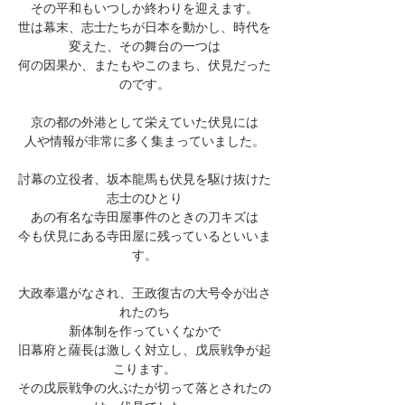
その平和もいつしか終わりを迎えます。
世は幕末、志士たちが日本を動かし、時代を
変えた、その舞台の一つは
何の因果か、またもやこのまち、伏見だった
のです。
京の都の外港として栄えていた伏見には
人や情報が非常に多く集まっていました。
討幕の立役者、坂本龍馬も伏見を駆け抜けた
志士のひとり
あの有名な寺田屋事件のときの刀キズは
今も伏見にある寺田屋に残っているといいま
す。
大政奉還がなされ、王政復古の大号令が出さ
れたのち
新体制を作っていくなかで
旧幕府と薩長は激しく対立し、戊辰戦争が起
こります。
その戊辰戦争の火ぶたが切って落とされたの