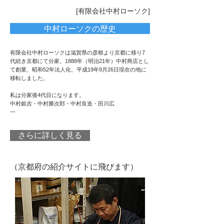
[有限会社中村ローソク]
中村ローソクの歴史
有限会社中村ローソクは滋賀県の彦根より京都に移り7
代続き京都にて分家。1888年（明治21年）中村商店とし
て創業、昭和52年法人化、平成19年9月26日現在の地に
移転しました。
私は分家後4代目になります。
中村銀吉・中村勝次郎・中村良造・田川広
一
さらに詳しく見る
（京都府の紹介サイトに飛びます）