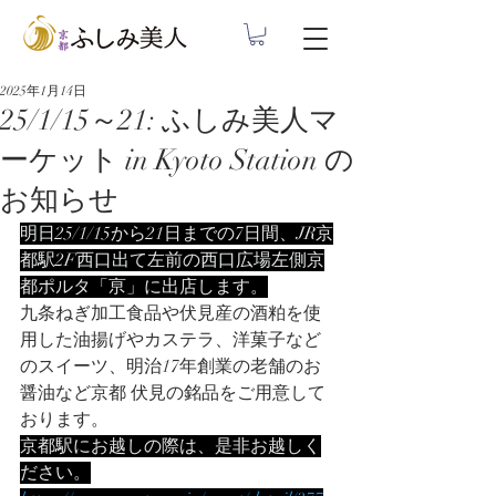
2025年1月14日
25/1/15～21: ふしみ美人マ
ーケット in Kyoto Station の
お知らせ
明日25/1/15から21日までの7日間、JR京
都駅2F西口出て左前の西口広場左側京
都ポルタ「亰」に出店します。
九条ねぎ加工食品や伏見産の酒粕を使
用した油揚げやカステラ、洋菓子など
のスイーツ、明治17年創業の老舗のお
醤油など京都 伏見の銘品をご用意して
おります。
京都駅にお越しの際は、是非お越しく
ださい。